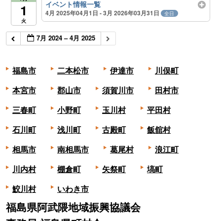
イベント情報一覧
1
4月 2025年04月1日 - 3月 2026年03月31日
全日
火
7月 2024 – 4月 2025
福島市
二本松市
伊達市
川俣町
本宮市
郡山市
須賀川市
田村市
三春町
小野町
玉川村
平田村
石川町
浅川町
古殿町
飯舘村
相馬市
南相馬市
葛尾村
浪江町
川内村
棚倉町
矢祭町
塙町
鮫川村
いわき市
福島県阿武隈地域振興協議会