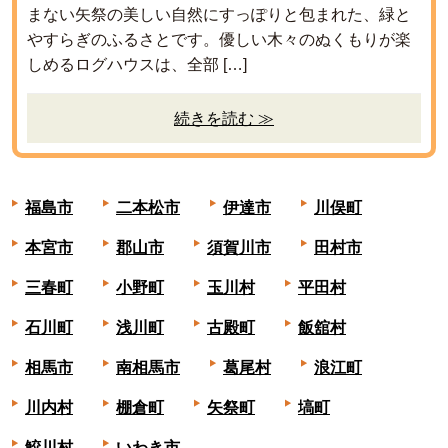
まない矢祭の美しい自然にすっぽりと包まれた、緑と
やすらぎのふるさとです。優しい木々のぬくもりが楽
しめるログハウスは、全部 […]
続きを読む ≫
福島市
二本松市
伊達市
川俣町
本宮市
郡山市
須賀川市
田村市
三春町
小野町
玉川村
平田村
石川町
浅川町
古殿町
飯舘村
相馬市
南相馬市
葛尾村
浪江町
川内村
棚倉町
矢祭町
塙町
鮫川村
いわき市