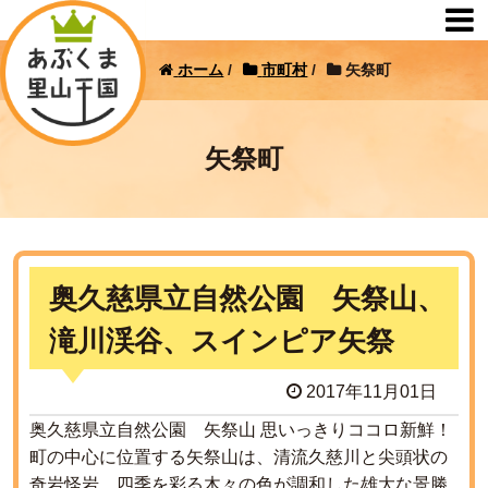
ホーム
/
市町村
/
矢祭町
矢祭町
奥久慈県立自然公園 矢祭山、
滝川渓谷、スインピア矢祭
2017年11月01日
奥久慈県立自然公園 矢祭山 思いっきりココロ新鮮！
町の中心に位置する矢祭山は、清流久慈川と尖頭状の
奇岩怪岩、四季を彩る木々の色が調和した雄大な景勝