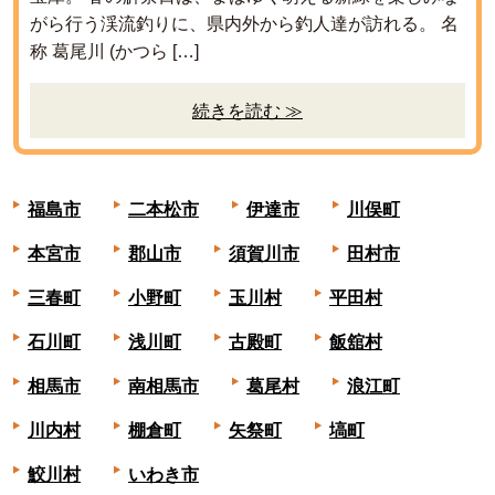
がら行う渓流釣りに、県内外から釣人達が訪れる。 名
称 葛尾川 (かつら […]
続きを読む ≫
福島市
二本松市
伊達市
川俣町
本宮市
郡山市
須賀川市
田村市
三春町
小野町
玉川村
平田村
石川町
浅川町
古殿町
飯舘村
相馬市
南相馬市
葛尾村
浪江町
川内村
棚倉町
矢祭町
塙町
鮫川村
いわき市