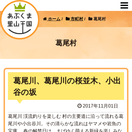
ホーム
/
市町村
/
葛尾村
葛尾村
葛尾川、葛尾川の桜並木、小出
谷の坂
2017年11月01日
葛尾川 渓流釣りを楽しむ 村の主要道に沿って流れる葛
尾川や小出谷川。その清らかな流れはヤマメや岩魚の
宝庫。 春の解禁日は、まばゆく萌える新緑を楽しみな