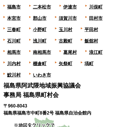
福島市
二本松市
伊達市
川俣町
本宮市
郡山市
須賀川市
田村市
三春町
小野町
玉川村
平田村
石川町
浅川町
古殿町
飯舘村
相馬市
南相馬市
葛尾村
浪江町
川内村
棚倉町
矢祭町
塙町
鮫川村
いわき市
福島県阿武隈地域振興協議会
事務局 福島県町村会
〒960-8043
福島県福島市中町8番2号 福島県自治会館内