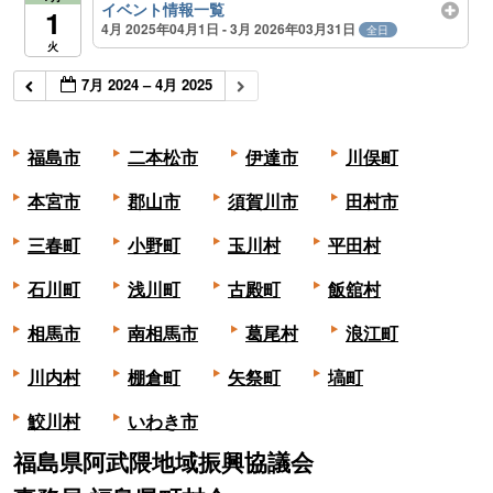
イベント情報一覧
1
4月 2025年04月1日 - 3月 2026年03月31日
全日
火
7月 2024 – 4月 2025
福島市
二本松市
伊達市
川俣町
本宮市
郡山市
須賀川市
田村市
三春町
小野町
玉川村
平田村
石川町
浅川町
古殿町
飯舘村
相馬市
南相馬市
葛尾村
浪江町
川内村
棚倉町
矢祭町
塙町
鮫川村
いわき市
福島県阿武隈地域振興協議会