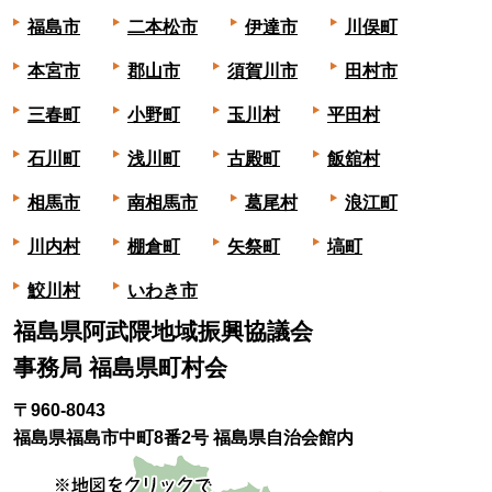
福島市
二本松市
伊達市
川俣町
本宮市
郡山市
須賀川市
田村市
三春町
小野町
玉川村
平田村
石川町
浅川町
古殿町
飯舘村
相馬市
南相馬市
葛尾村
浪江町
川内村
棚倉町
矢祭町
塙町
鮫川村
いわき市
福島県阿武隈地域振興協議会
事務局 福島県町村会
〒960-8043
福島県福島市中町8番2号 福島県自治会館内