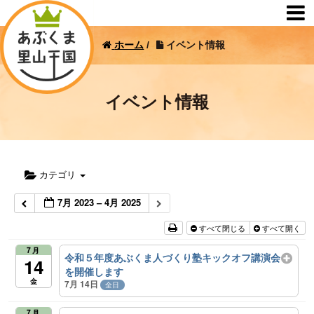
ホーム
/
イベント情報
イベント情報
カテゴリ
7月 2023 – 4月 2025
すべて閉じる
すべて開く
7月
令和５年度あぶくま人づくり塾キックオフ講演会
14
を開催します
金
7月 14日
全日
7月