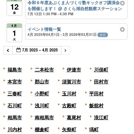
令和６年度あぶくま人づくり塾キックオフ講演会
12
を開催します！
@ さくら湖自然観察ステーション
金
7月 12日 1:30 PM - 4:30 PM
4月
イベント情報一覧
1
4月 2025年04月1日 - 3月 2026年03月31日
全日
火
7月 2023 – 4月 2025
福島市
二本松市
伊達市
川俣町
本宮市
郡山市
須賀川市
田村市
三春町
小野町
玉川村
平田村
石川町
浅川町
古殿町
飯舘村
相馬市
南相馬市
葛尾村
浪江町
川内村
棚倉町
矢祭町
塙町