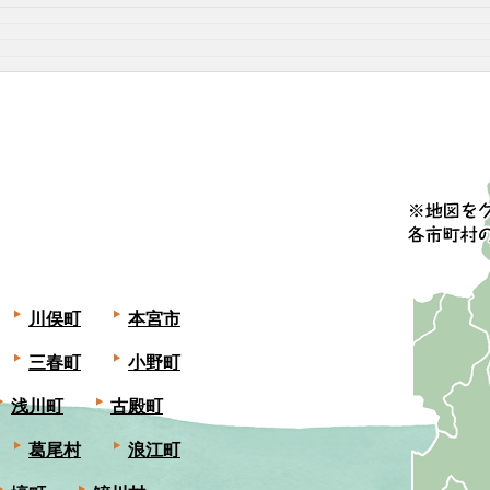
川俣町
本宮市
三春町
小野町
浅川町
古殿町
葛尾村
浪江町