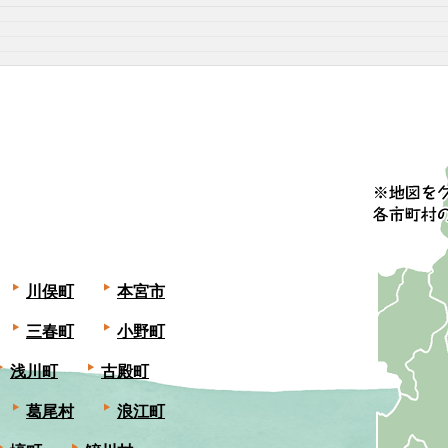
川俣町
本宮市
三春町
小野町
浅川町
古殿町
葛尾村
浪江町