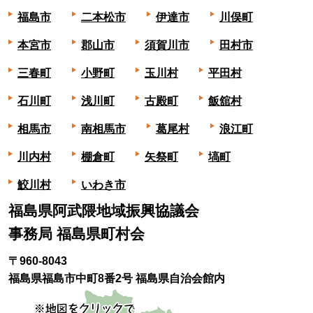
福島市
二本松市
伊達市
川俣町
本宮市
郡山市
須賀川市
田村市
三春町
小野町
玉川村
平田村
石川町
浅川町
古殿町
飯舘村
相馬市
南相馬市
葛尾村
浪江町
川内村
棚倉町
矢祭町
塙町
鮫川村
いわき市
福島県阿武隈地域振興協議会
事務局 福島県町村会
〒960-8043
福島県福島市中町8番2号 福島県自治会館内