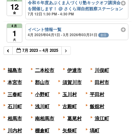
令和６年度あぶくま人づくり塾キックオフ講演会
12
を開催します！
@ さくら湖自然観察ステーション
金
7月 12日 1:30 PM - 4:30 PM
4月
イベント情報一覧
1
4月 2025年04月1日 - 3月 2026年03月31日
全日
火
7月 2023 – 4月 2025
福島市
二本松市
伊達市
川俣町
本宮市
郡山市
須賀川市
田村市
三春町
小野町
玉川村
平田村
石川町
浅川町
古殿町
飯舘村
相馬市
南相馬市
葛尾村
浪江町
川内村
棚倉町
矢祭町
塙町