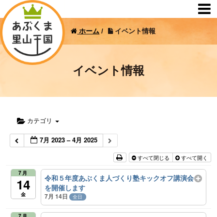
ホーム
/
イベント情報
イベント情報
カテゴリ
7月 2023 – 4月 2025
すべて閉じる
すべて開く
7月
令和５年度あぶくま人づくり塾キックオフ講演会
14
を開催します
金
7月 14日
全日
7月