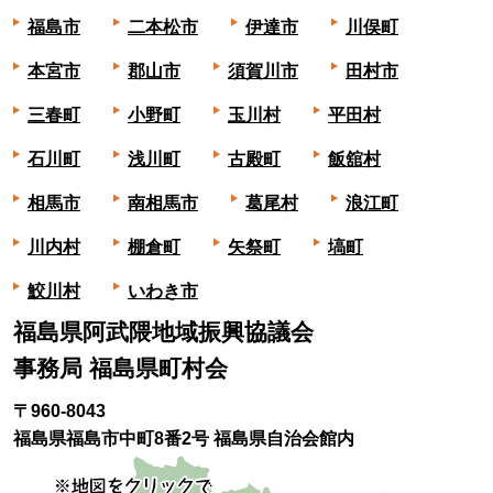
福島市
二本松市
伊達市
川俣町
本宮市
郡山市
須賀川市
田村市
三春町
小野町
玉川村
平田村
石川町
浅川町
古殿町
飯舘村
相馬市
南相馬市
葛尾村
浪江町
川内村
棚倉町
矢祭町
塙町
鮫川村
いわき市
福島県阿武隈地域振興協議会
事務局 福島県町村会
〒960-8043
福島県福島市中町8番2号 福島県自治会館内