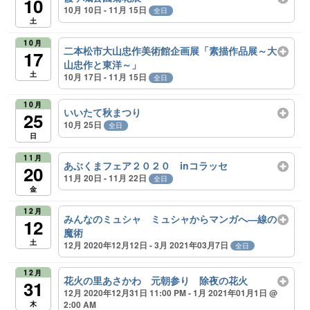
10
10月 10日 - 11月 15日
全日
土
10月
二本松市大山忠作美術館企画展「素描作品展～大
17
山忠作と東洋～」
土
10月 17日 - 11月 15日
全日
10月
いいたて秋まつり
25
10月 25日
全日
日
11月
あぶくまフェア２０２０ inコラッセ
20
11月 20日 - 11月 22日
全日
金
12月
みんなのミュシャ ミュシャからマンガへ―線の
12
魔術
土
12月 2020年12月12日 - 3月 2021年03月7日
全日
12月
花火の里あさかわ 元朝参り 除夜の花火
31
12月 2020年12月31日 11:00 PM - 1月 2021年01月1日 @
2:00 AM
木