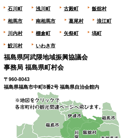
石川町
浅川町
古殿町
飯舘村
相馬市
南相馬市
葛尾村
浪江町
川内村
棚倉町
矢祭町
塙町
鮫川村
いわき市
福島県阿武隈地域振興協議会
事務局 福島県町村会
〒960-8043
福島県福島市中町8番2号 福島県自治会館内