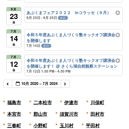
9月
あぶくまフェア２０２２ inコラッセ（９月）
23
9月 23日 - 9月 25日
全日
金
7月
令和５年度あぶくま人づくり塾キックオフ講演会
14
を開催します
金
7月 14日
全日
7月
令和６年度あぶくま人づくり塾キックオフ講演会
12
を開催します！
@ さくら湖自然観察ステーション
金
7月 12日 1:30 PM - 4:30 PM
10月 2020 – 7月 2024
福島市
二本松市
伊達市
川俣町
本宮市
郡山市
須賀川市
田村市
三春町
小野町
玉川村
平田村