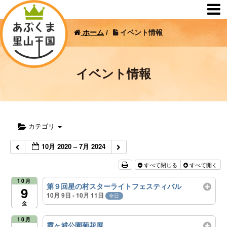
ホーム
/
イベント情報
イベント情報
カテゴリ
10月 2020 – 7月 2024
すべて閉じる
すべて開く
10月
第９回星の村スターライトフェスティバル
9
10月 9日 - 10月 11日
全日
金
10月
霞ヶ城公園菊花展