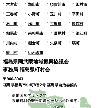
本宮市
郡山市
須賀川市
田村市
三春町
小野町
玉川村
平田村
石川町
浅川町
古殿町
飯舘村
相馬市
南相馬市
葛尾村
浪江町
川内村
棚倉町
矢祭町
塙町
鮫川村
いわき市
福島県阿武隈地域振興協議会
事務局 福島県町村会
〒960-8043
福島県福島市中町8番2号 福島県自治会館内